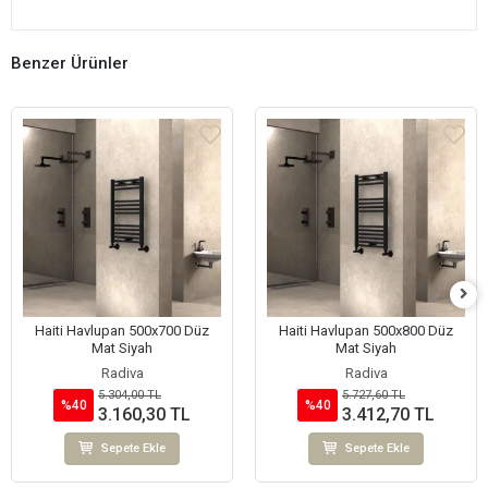
Benzer Ürünler
Haiti Havlupan 500x700 Düz
Haiti Havlupan 500x800 Düz
Mat Siyah
Mat Siyah
Radiva
Radiva
5.304,00 TL
5.727,60 TL
%40
%40
3.160,30 TL
3.412,70 TL
Sepete Ekle
Sepete Ekle