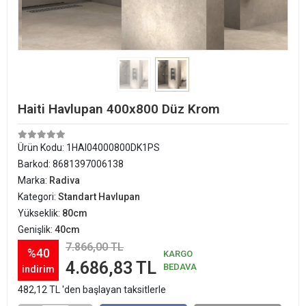
Haiti Havlupan 400x800 Düz Krom
Ürün Kodu:
1HAI04000800DK1PS
Barkod:
8681397006138
Marka:
Radiva
Kategori:
Standart Havlupan
Yükseklik:
80cm
Genişlik:
40cm
7.866,00 TL
%40
KARGO
4.686,83 TL
BEDAVA
indirim
482,12 TL 'den başlayan taksitlerle