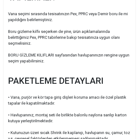
Vana seçimi sırasında tesisatınızın Pex, PPRC veya Demir boru ile mi
yapıldığını belirlemiştiniz.
Boru gizleme kılfıı seçerken de yine, ürün açıklamalarında
belirttiğimiz Pex, PPRC tabirlerine bakıp tesisatınıza uygun olanı
seçmelisiniz.
BORU GİZLEME KILIFLARI sayfasından havlupanınızın rengine uygun
seçim yapabilirsiniz.
PAKETLEME DETAYLARI
• Vana, purjör ve kör tapa giriş dişleri koruma amacı ile özel plastik
tapalar ile kapatılmaktadır.
• Havlupanınız, montaj seti ile birlikte balonlu naylona sarılıp karton
kutuya yerleştirilmektedir.
•
Kutunuzun üzeri sıcak Shrink ile kaplanıp, havlupanın su, çamur, toz
v.s. çevresel faktörlerden etkilenmemesi sağlanmaktadır.