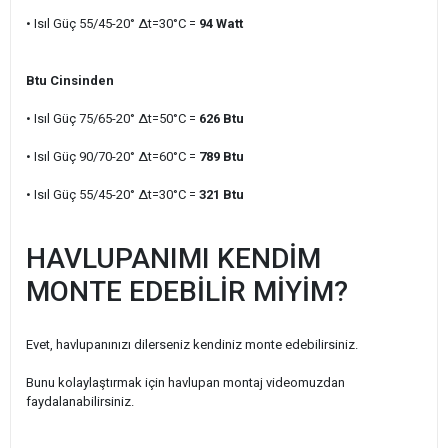
• Isıl Güç 55/45-20° ∆t=30°C =
94
Watt
Btu Cinsinden
• Isıl Güç 75/65-20° ∆t=50°C =
626
Btu
• Isıl Güç 90/70-20° ∆t=60°C =
789
Btu
• Isıl Güç 55/45-20° ∆t=30°C =
321
Btu
HAVLUPANIMI KENDİM
MONTE EDEBİLİR MİYİM?
Evet, havlupanınızı dilerseniz kendiniz monte edebilirsiniz.
Bunu kolaylaştırmak için havlupan montaj videomuzdan
faydalanabilirsiniz.