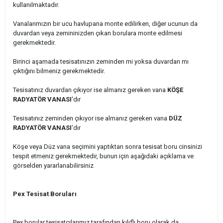
kullanılmaktadır.
Vanalarımızın bir ucu havlupana monte edilirken, diğer ucunun da
duvardan veya zemininizden çıkan borulara monte edilmesi
gerekmektedir.
Birinci aşamada tesisatınızın zeminden mi yoksa duvardan mı
çıktığını bilmeniz gerekmektedir.
Tesisatınız duvardan çıkıyor ise almanız gereken vana
KÖŞE
RADYATÖR VANASI
'dır
Tesisatınız zeminden çıkıyor ise almanız gereken vana
DÜZ
RADYATÖR VANASI
'dır
Köşe veya Düz vana seçimini yaptıktan sonra tesisat boru cinsinizi
tespit etmeniz gerekmektedir, bunun için aşağıdaki açıklama ve
görselden yararlanabilirsiniz
Pex Tesisat Boruları
Pex borular tesisatçılarımız tarafından kılıflı boru olarak da