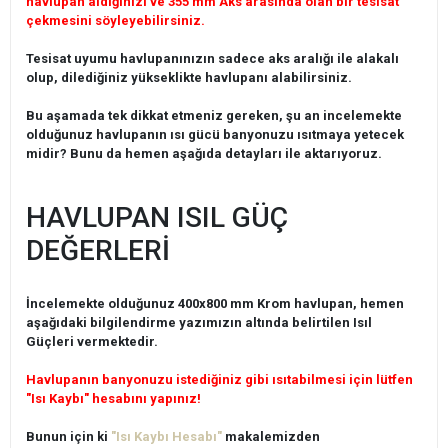
havlupan aldığınızı ve 355 mm Aks arasında olan bir tesisat
çekmesini söyleyebilirsiniz.
Tesisat uyumu havlupanınızın sadece aks aralığı ile alakalı
olup, dilediğiniz yükseklikte havlupanı alabilirsiniz.
Bu aşamada tek dikkat etmeniz gereken, şu an incelemekte
olduğunuz havlupanın ısı gücü banyonuzu ısıtmaya yetecek
midir? Bunu da hemen aşağıda detayları ile aktarıyoruz.
HAVLUPAN ISIL GÜÇ
DEĞERLERİ
İncelemekte olduğunuz 400x800 mm Krom havlupan, hemen
aşağıdaki bilgilendirme yazımızın altında belirtilen Isıl
Güçleri vermektedir.
Havlupanın banyonuzu istediğiniz gibi ısıtabilmesi için lütfen
"Isı Kaybı" hesabını yapınız!
Bunun için ki
"Isı Kaybı Hesabı"
makalemizden