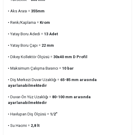
• Aks Arası =
355
mm
• Renk/Kaplama =
Krom
• Yatay Boru Adedi
=
13
Adet
• Yatay Boru Çapı =
22 mm
• Dikey Kollektör Ölçüsü =
30x40 mm D Profil
• Maksimum Çalışma Basıncı =
10 bar
• Diş Merkezi Duvar Uzaklığı =
65-85 mm arasında
ayarlanabilmektedir
• Duvar-Ön Yüz Uzaklığı =
80-100 mm arasında
ayarlanabilmektedir
• Havlupan Diş Ölçüsü =
1/2"
• Su Hacmi =
2,8
lt