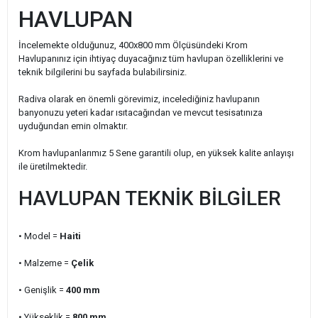
HAVLUPAN
İncelemekte olduğunuz, 400x800 mm Ölçüsündeki Krom
Havlupanınız için ihtiyaç duyacağınız tüm havlupan özelliklerini ve
teknik bilgilerini bu sayfada bulabilirsiniz.
Radiva olarak en önemli görevimiz, incelediğiniz havlupanın
banyonuzu yeteri kadar ısıtacağından ve mevcut tesisatınıza
uyduğundan emin olmaktır.
Krom havlupanlarımız 5 Sene garantili olup, en yüksek kalite anlayışı
ile üretilmektedir.
HAVLUPAN TEKNİK BİLGİLER
• Model =
Haiti
• Malzeme =
Çelik
• Genişlik
=
400
mm
• Yükseklik =
800 mm