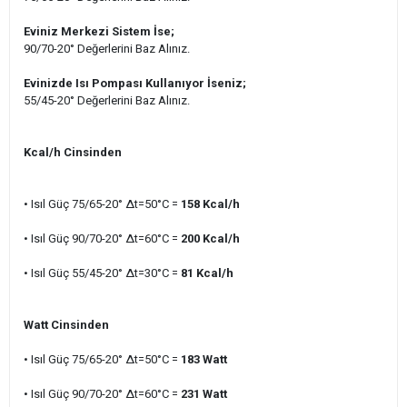
Eviniz Merkezi Sistem İse;
90/70-20° Değerlerini Baz Alınız.
Evinizde Isı Pompası Kullanıyor İseniz;
55/45-20° Değerlerini Baz Alınız.
Kcal/h Cinsinden
• Isıl Güç 75/65-20° ∆t=50°C =
158 Kcal/h
• Isıl Güç 90/70-20° ∆t=60°C
=
200
Kcal/h
• Isıl Güç 55/45-20
° ∆t=30°C =
81
Kcal/h
Watt Cinsinden
• Isıl Güç 75/65-20° ∆t=50°C =
183
Watt
• Isıl Güç 90/70-20° ∆t=60°C =
231
Watt