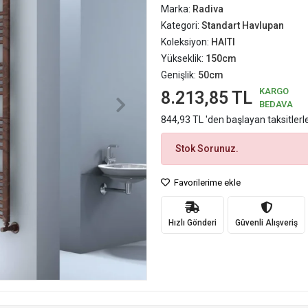
Marka:
Radiva
Kategori:
Standart Havlupan
Koleksiyon:
HAITI
Yükseklik:
150cm
Genişlik:
50cm
KARGO
8.213,85 TL
BEDAVA
844,93 TL 'den başlayan taksitlerl
Stok Sorunuz.
Favorilerime ekle
Hızlı Gönderi
Güvenli Alışveriş