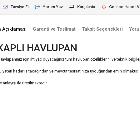
Tavsiye Et
Yorum Yaz
Karşılaştır
Gelince Haber V
n Açıklaması
Garanti ve Teslimat
Taksit Seçenekleri
Yoru
 KAPLI HAVLUPAN
anınız için ihtiyaç duyacağınız tüm havlupan özelliklerini ve teknik bilgileri
 yeteri kadar ısıtacağından ve mevcut tesisatınıza uyduğundan emin olmaktır.
anlayışı ile üretilmektedir.