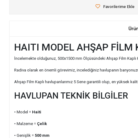
Favorilerime Ekle
Ürü
HAITI MODEL AHŞAP FİLM
İncelemekte olduğunuz, 500x1500 mm Ölçüsündeki Ahşap Film Kaplı Havlup
Radiva olarak en önemli görevimiz, incelediğiniz havlupanın banyonuzu
Ahşap Film Kaplı havlupanlarımız 5 Sene garantili olup, en yüksek kalite 
HAVLUPAN TEKNİK BİLGİLER
• Model =
Haiti
• Malzeme =
Çelik
• Genişlik
=
500
mm