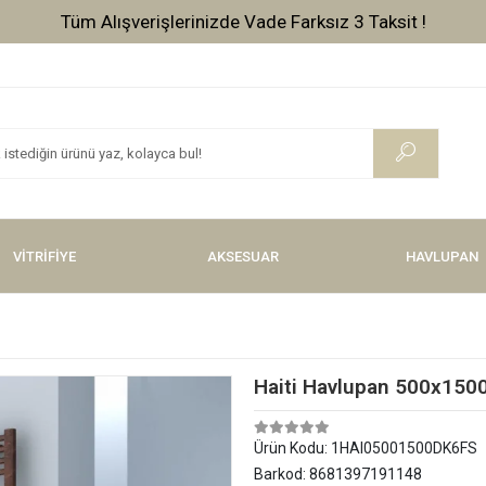
Tüm Alışverişlerinizde Vade Farksız 3 Taksit !
VİTRİFİYE
AKSESUAR
HAVLUPAN
Haiti Havlupan 500x150
Ürün Kodu:
1HAI05001500DK6FS
Barkod:
8681397191148