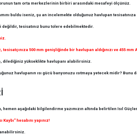
 borunun tam orta merkezlerinin birbiri arasındaki mesafeyi ölçünüz.
ını buldu iseniz, şu an incelemekte olduğunuz havlupan tesisatınıza
 değildir, tesisatınız bunu tolere edebilmektedir.
niz.
esisatçınıza 500 mm genişliğinde bir havlupan aldığınızı ve 455 mm Ak
 dilediğiniz yükseklikte havlupanı alabilirsiniz.
uğunuz havlupanın ısı gücü banyonuzu ısıtmaya yetecek midir? Bunu da
İ
hemen aşağıdaki bilgilendirme yazımızın altında belirtilen Isıl Güçler
sı Kaybı" hesabını yapınız!
nabilirsiniz.