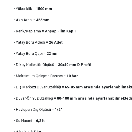
• Yükseklik =
1500 mm
• Aks Arası =
455
mm
• Renk/Kaplama =
Ahşap Film Kaplı
• Yatay Boru Adedi
=
26
Adet
• Yatay Boru Çapı =
22 mm
• Dikey Kollektör Ölçüsü =
30x40 mm D Profil
• Maksimum Çalışma Basıncı =
10 bar
• Diş Merkezi Duvar Uzaklığı =
65-85 mm arasında ayarlanabilmekt
• Duvar-Ön Yüz Uzaklığı =
80-100 mm arasında ayarlanabilmektedi
• Havlupan Diş Ölçüsü =
1/2"
• Su Hacmi =
6,3
lt
• Ağırlık =
8,5
kg