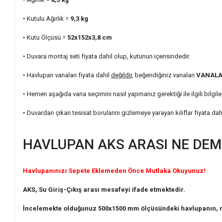
• Kutulu Ağırlık
=
9,3
kg
• Kutu Ölçüsü =
52x152x3,8
cm
• Duvara montaj seti fiyata dahil olup, kutunun içerisindedir.
• Havlupan vanaları fiyata dahil
değildir
, beğendiğiniz vanaları
VANAL
• Hemen aşağıda vana seçimini nasıl yapmanız gerektiği ile ilgili bilgile
• Duvardan çıkan tesisat borularını gizlemeye yarayan kılıflar fiyata dah
HAVLUPAN AKS ARASI NE DE
Havlupanınızı Sepete Eklemeden Önce Mutlaka Okuyunuz!
AKS, Su Giriş-Çıkış arası mesafeyi ifade etmektedir.
İncelemekte olduğunuz 500x1500 mm ölçüsündeki havlupanın, m