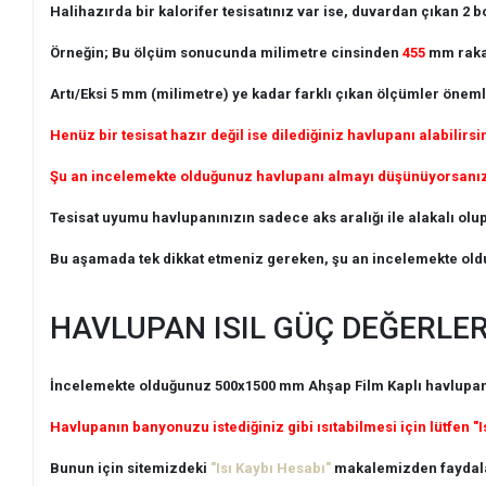
Halihazırda bir kalorifer tesisatınız var ise, duvardan çıkan 2
Örneğin; Bu ölçüm sonucunda milimetre cinsinden
455
mm rakam
Artı/Eksi 5 mm (milimetre) ye kadar farklı çıkan ölçümler önemli
Henüz bir tesisat hazır değil ise dilediğiniz havlupanı alabilirsi
Şu an incelemekte olduğunuz havlupanı almayı düşünüyorsanız, t
Tesisat uyumu havlupanınızın sadece aks aralığı ile alakalı olup,
Bu aşamada tek dikkat etmeniz gereken, şu an incelemekte old
HAVLUPAN ISIL GÜÇ DEĞERLER
İncelemekte olduğunuz 500x1500 mm Ahşap Film Kaplı havlupan, 
Havlupanın banyonuzu istediğiniz gibi ısıtabilmesi için lütfen "I
Bunun için sitemizdeki
"Isı Kaybı Hesabı"
makalemizden faydala