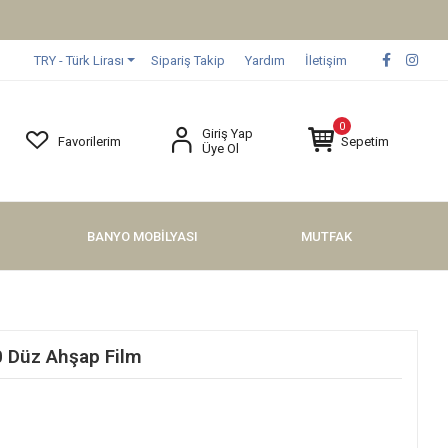
TRY - Türk Lirası
Sipariş Takip
Yardım
İletişim
0
Giriş Yap
Favorilerim
Sepetim
Üye Ol
BANYO MOBİLYASI
MUTFAK
0 Düz Ahşap Film