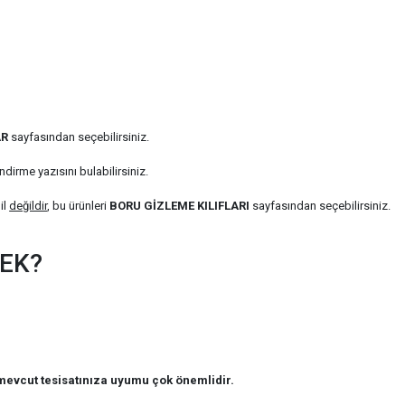
AR
sayfasından seçebilirsiniz.
ndirme yazısını bulabilirsiniz.
il
değildir
, bu ürünleri
BORU GİZLEME KILIFLARI
sayfasından seçebilirsiniz.
MEK?
evcut tesisatınıza uyumu çok önemlidir.