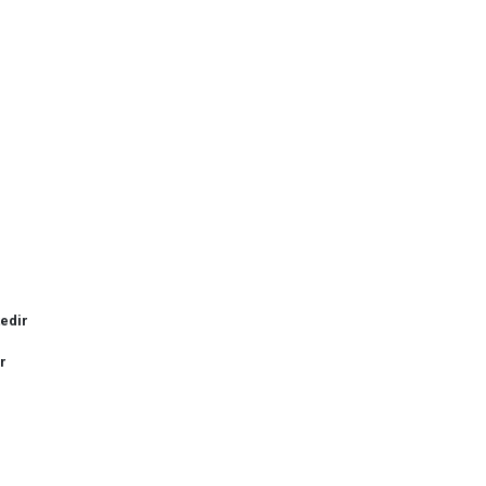
edir
r