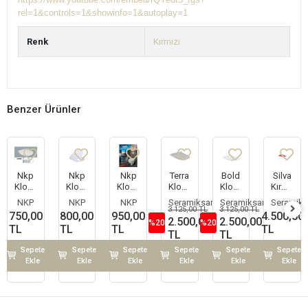
rel=1&controls=1&showinfo=1&autoplay=1
Renk
Kırmızı
Benzer Ürünler
Nkp
Nkp
Nkp
Terra
Bold
Silva
Klozet
Klozet
Klozet
Klozet
Klozet
Kırmızı
Kapağı
Kapağı
Kapağı
Kapağı
Kapağı
Asma
NKP
NKP
NKP
Seramiksan
Seramiksan
Seramik
Luande
Akdeniz
İpek
Klozet
3.125,00 TL
3.125,00 TL
750,00
800,00
950,00
4.500,00
Amortisörlü
Yavaş
Parlak
2.500,00
2.500,00
%20
%20
TL
TL
TL
TL
Kapanır
T+ H
TL
TL
Sepete
Sepete
Sepete
Sepete
Sepete
Sepete
Ekle
Ekle
Ekle
Ekle
Ekle
Ekle