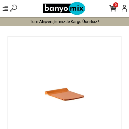
0
Tüm Alışverişlerinizde Kargo Ücretsiz !