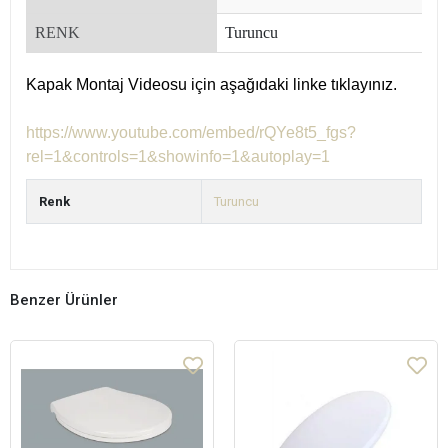
RENK
Turuncu
Kapak Montaj Videosu için aşağıdaki linke tıklayınız.
https://www.youtube.com/embed/rQYe8t5_fgs?
rel=1&controls=1&showinfo=1&autoplay=1
Renk
Turuncu
Benzer Ürünler