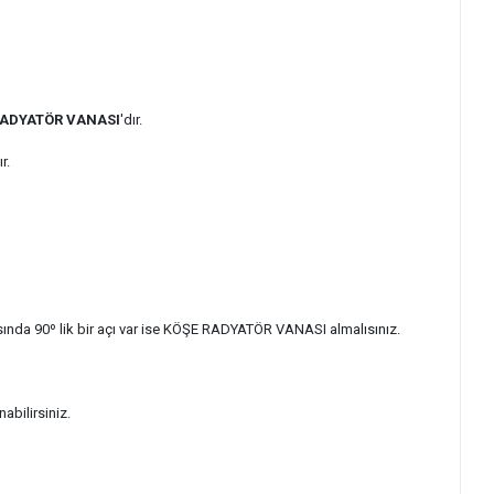
RADYATÖR VANASI
'dır.
ır.
sında 90º lik bir açı var ise KÖŞE RADYATÖR VANASI almalısınız.
abilirsiniz.