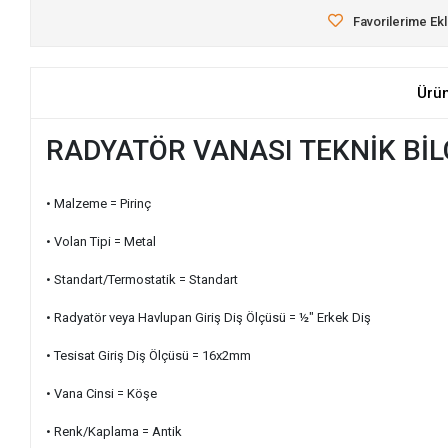
Favorilerime Ek
Ürü
RADYATÖR VANASI TEKNİK BİL
• Malzeme = Pirinç
• Volan Tipi = Metal
• Standart/Termostatik = Standart
• Radyatör veya Havlupan Giriş Diş Ölçüsü = ½" Erkek Diş
• Tesisat Giriş Diş Ölçüsü = 16x2mm
• Vana Cinsi = Köşe
• Renk/Kaplama = Antik