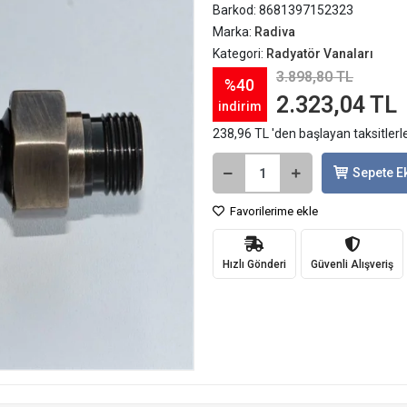
Barkod:
8681397152323
Marka:
Radiva
Kategori:
Radyatör Vanaları
3.898,80 TL
%40
2.323,04 TL
indirim
238,96 TL 'den başlayan taksitlerl
Sepete E
Favorilerime ekle
Hızlı Gönderi
Güvenli Alışveriş