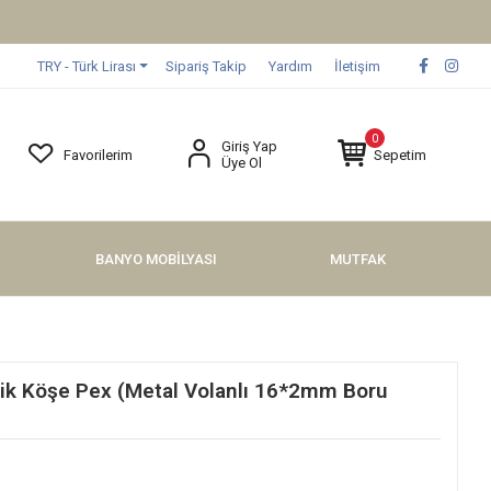
TRY - Türk Lirası
Sipariş Takip
Yardım
İletişim
0
Giriş Yap
Favorilerim
Sepetim
Üye Ol
BANYO MOBİLYASI
MUTFAK
ntik Köşe Pex (Metal Volanlı 16*2mm Boru