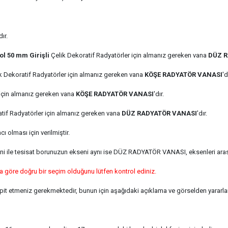
dır.
Sol 50 mm Girişli
Çelik Dekoratif Radyatörler için almanız gereken vana
DÜZ 
k Dekoratif Radyatörler için almanız gereken vana
KÖŞE RADYATÖR VANASI
'd
için
almanız gereken vana
KÖŞE RADYATÖR VANASI
'dır.
tif Radyatörler için
almanız gereken vana
DÜZ RADYATÖR VANASI
'dır.
 olması için verilmiştir.
seni ile tesisat borunuzun ekseni aynı ise DÜZ RADYATÖR VANASI, eksenleri ara
a göre doğru bir seçim olduğunu lütfen kontrol ediniz.
pit etmeniz gerekmektedir, bunun için aşağıdaki açıklama ve görselden yararlan