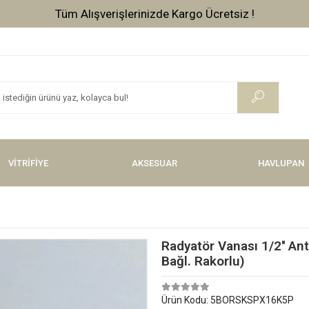
Tüm Alışverişlerinizde Vade Farksız 3 Taksit !
VİTRİFİYE
AKSESUAR
HAVLUPAN
Radyatör Vanası 1/2'' A
Bağl. Rakorlu)
Ürün Kodu:
5BORSKSPX16K5P