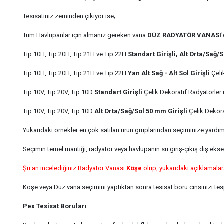
Tesisatınız zeminden çıkıyor ise;
Tüm Havlupanlar için almanız gereken vana
DÜZ RADYATÖR VANASI
'
Tip 10H, Tip 20H, Tip 21H ve Tip 22H
Standart Girişli, Alt Orta/Sağ/
Tip 10H, Tip 20H, Tip 21H ve Tip 22H
Yan Alt Sağ - Alt Sol Girişli
Çeli
Tip 10V, Tip 20V, Tip 10D
Standart Girişli
Çelik Dekoratif Radyatörler 
Tip 10V, Tip 20V, Tip 10D
Alt Orta/Sağ/Sol 50 mm Girişli
Çelik Dekora
Yukarıdaki örnekler en çok satılan ürün gruplarından seçiminize yardımcı
Seçimin temel mantığı, radyatör veya havlupanın su giriş-çıkış diş ek
Şu an incelediğiniz Radyatör Vanası
Köşe
olup, yukarıdaki açıklamalar
Köşe veya Düz vana seçimini yaptıktan sonra tesisat boru cinsinizi tes
Pex Tesisat Boruları