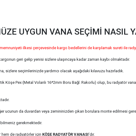
ZE UYGUN VANA SEÇİMİ NASIL Y
 memnuniyeti ilkesi çerçevesinde kargo bedellerini de karşılamak sureti ile rady
kargonun geri gelip yenisi sizlere ulaşıncaya kadar zaman kaybı olmaktadır.
, sizlere seçimlerinizde yardımcı olacak aşağıdaki kılavuzu hazırladık.
tik Köşe Pex (Metal Volanlı 16*2mm Boru Bağl. Rakorlu) olup, bu radyatör vana
tadır.
diğer ucunun da duvardan veya zemininizden çıkan borulara monte edilmesi ger
 bilmeniz gerekmektedir.
 hem de radyatörler için
KÖŞE RADYATÖR VANASI
'dır.