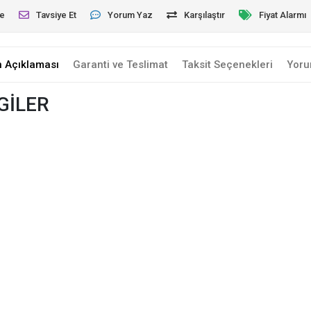
le
Tavsiye Et
Yorum Yaz
Karşılaştır
Fiyat Alarmı
n Açıklaması
Garanti ve Teslimat
Taksit Seçenekleri
Yoru
GİLER