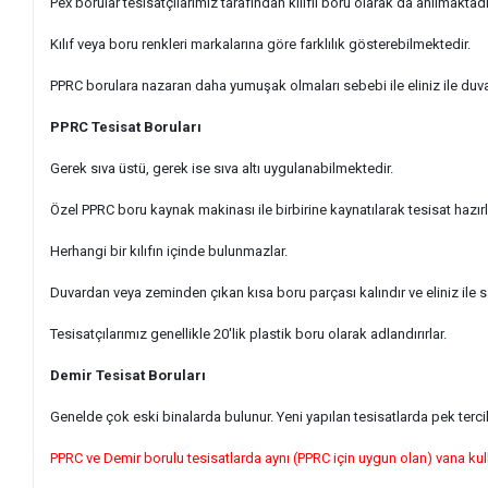
Pex borular tesisatçılarımız tarafından kılıflı boru olarak da anılmaktad
Kılıf veya boru renkleri markalarına göre farklılık gösterebilmektedir.
PPRC borulara nazaran daha yumuşak olmaları sebebi ile eliniz ile duva
PPRC Tesisat Boruları
Gerek sıva üstü, gerek ise sıva altı uygulanabilmektedir.
Özel PPRC boru kaynak makinası ile birbirine kaynatılarak tesisat hazır
Herhangi bir kılıfın içinde bulunmazlar.
Duvardan veya zeminden çıkan kısa boru parçası kalındır ve eliniz ile 
Tesisatçılarımız genellikle 20'lik plastik boru olarak adlandırırlar.
Demir Tesisat Boruları
Genelde çok eski binalarda bulunur. Yeni yapılan tesisatlarda pek terc
PPRC ve Demir borulu tesisatlarda aynı (PPRC için uygun olan) vana kul