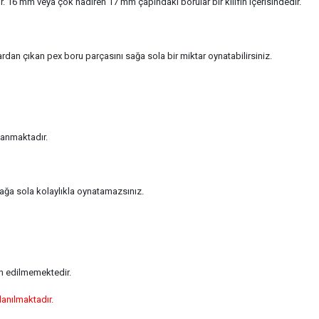
ır. 16 mm veya çok nadiren 17 mm çapındaki borular bir kılıfın içerisindedir.
rdan çıkan pex boru parçasını sağa sola bir miktar oynatabilirsiniz.
lanmaktadır.
sağa sola kolaylıkla oynatamazsınız.
ih edilmemektedir.
lanılmaktadır.