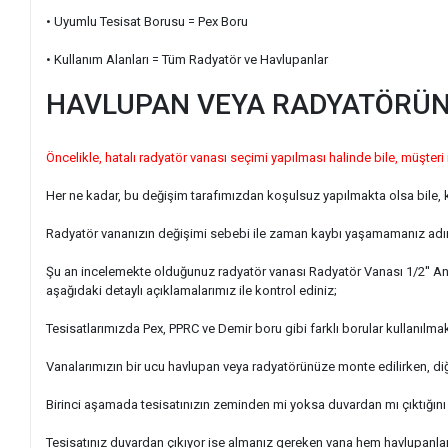
• Uyumlu Tesisat Borusu = Pex Boru
• Kullanım Alanları = Tüm Radyatör ve Havlupanlar
HAVLUPAN VEYA RADYATÖRÜNÜ
Öncelikle, hatalı radyatör vanası seçimi yapılması halinde bile, müşteri
Her ne kadar, bu değişim tarafımızdan koşulsuz yapılmakta olsa bile, 
Radyatör vananızın değişimi sebebi ile zaman kaybı yaşamamanız adına
Şu an incelemekte olduğunuz radyatör vanası Radyatör Vanası 1/2'' An
aşağıdaki detaylı açıklamalarımız ile kontrol ediniz;
Tesisatlarımızda Pex, PPRC ve Demir boru gibi farklı borular kullanılmak
Vanalarımızın bir ucu havlupan veya radyatörünüze monte edilirken, 
Birinci aşamada tesisatınızın zeminden mi yoksa duvardan mı çıktığını
Tesisatınız duvardan çıkıyor ise almanız gereken vana hem havlupanlar