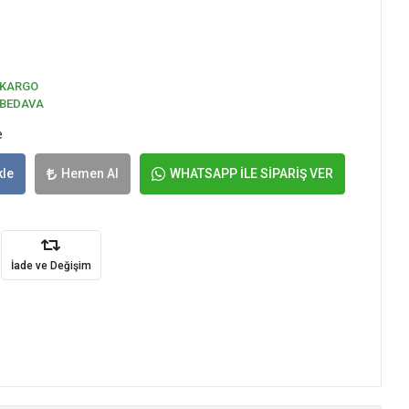
KARGO
BEDAVA
e
kle
Hemen Al
WHATSAPP İLE SİPARİŞ VER
İade ve Değişim