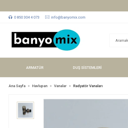
0 850 304 4 073
info@banyomix.com
ARMATÜR
DUŞ SİSTEMLERİ
Ana Sayfa
Havlupan
Vanalar
Radyatör Vanaları