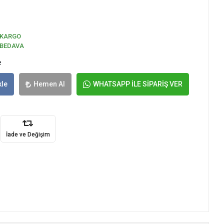
KARGO
BEDAVA
e
kle
Hemen Al
WHATSAPP İLE SİPARİŞ VER
İade ve Değişim