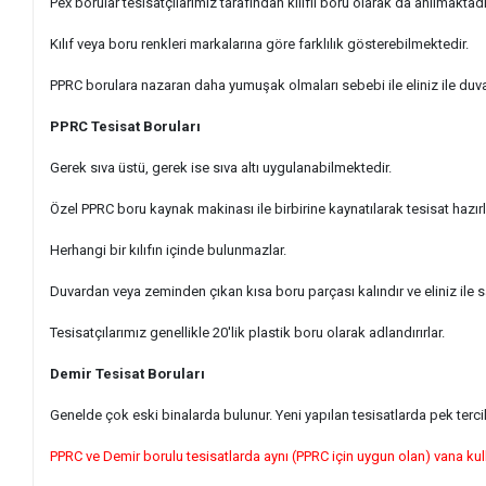
Pex borular tesisatçılarımız tarafından kılıflı boru olarak da anılmaktad
Kılıf veya boru renkleri markalarına göre farklılık gösterebilmektedir.
PPRC borulara nazaran daha yumuşak olmaları sebebi ile eliniz ile duva
PPRC Tesisat Boruları
Gerek sıva üstü, gerek ise sıva altı uygulanabilmektedir.
Özel PPRC boru kaynak makinası ile birbirine kaynatılarak tesisat hazır
Herhangi bir kılıfın içinde bulunmazlar.
Duvardan veya zeminden çıkan kısa boru parçası kalındır ve eliniz ile 
Tesisatçılarımız genellikle 20'lik plastik boru olarak adlandırırlar.
Demir Tesisat Boruları
Genelde çok eski binalarda bulunur. Yeni yapılan tesisatlarda pek terc
PPRC ve Demir borulu tesisatlarda aynı (PPRC için uygun olan) vana kul