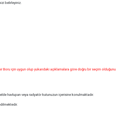
zi belirleyiniz.
 Boru için uygun olup yukarıdaki açıklamalara göre doğru bir seçim olduğunu l
enelde havlupan veya radyatör kutunuzun içerisine konulmaktadır.
edilmektedir.