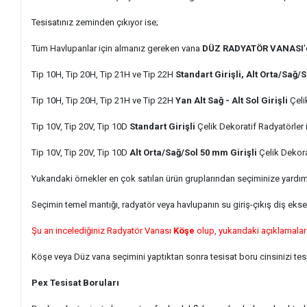
Tesisatınız zeminden çıkıyor ise;
Tüm Havlupanlar için almanız gereken vana
DÜZ RADYATÖR VANASI
'
Tip 10H, Tip 20H, Tip 21H ve Tip 22H
Standart Girişli, Alt Orta/Sağ/
Tip 10H, Tip 20H, Tip 21H ve Tip 22H
Yan Alt Sağ - Alt Sol Girişli
Çeli
Tip 10V, Tip 20V, Tip 10D
Standart Girişli
Çelik Dekoratif Radyatörler 
Tip 10V, Tip 20V, Tip 10D
Alt Orta/Sağ/Sol 50 mm Girişli
Çelik Dekora
Yukarıdaki örnekler en çok satılan ürün gruplarından seçiminize yardımcı
Seçimin temel mantığı, radyatör veya havlupanın su giriş-çıkış diş ek
Şu an incelediğiniz Radyatör Vanası
Köşe
olup, yukarıdaki açıklamalar
Köşe veya Düz vana seçimini yaptıktan sonra tesisat boru cinsinizi tes
Pex Tesisat Boruları