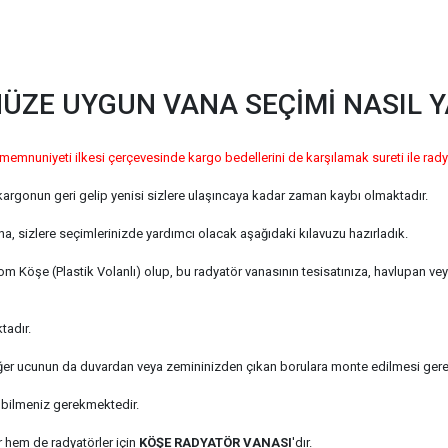
ZE UYGUN VANA SEÇİMİ NASIL Y
 memnuniyeti ilkesi çerçevesinde kargo bedellerini de karşılamak sureti ile rady
kargonun geri gelip yenisi sizlere ulaşıncaya kadar zaman kaybı olmaktadır.
, sizlere seçimlerinizde yardımcı olacak aşağıdaki kılavuzu hazırladık.
m Köşe (Plastik Volanlı) olup, bu radyatör vanasının tesisatınıza, havlupan ve
tadır.
diğer ucunun da duvardan veya zemininizden çıkan borulara monte edilmesi ger
 bilmeniz gerekmektedir.
 hem de radyatörler için
KÖŞE RADYATÖR VANASI
'dır.