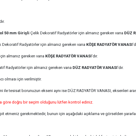
dır.
Sol 50 mm Girişli
Çelik Dekoratif Radyatörler için almanız gereken vana
DÜZ 
k Dekoratif Radyatörler için almanız gereken vana
KÖŞE RADYATÖR VANASI
'd
için
almanız gereken vana
KÖŞE RADYATÖR VANASI
'dır.
tif Radyatörler için
almanız gereken vana
DÜZ RADYATÖR VANASI
'dır.
 olması için verilmiştir.
seni ile tesisat borunuzun ekseni aynı ise DÜZ RADYATÖR VANASI, eksenleri ara
a göre doğru bir seçim olduğunu lütfen kontrol ediniz.
pit etmeniz gerekmektedir, bunun için aşağıdaki açıklama ve görselden yararlan