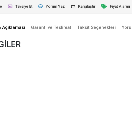
le
Tavsiye Et
Yorum Yaz
Karşılaştır
Fiyat Alarmı
n Açıklaması
Garanti ve Teslimat
Taksit Seçenekleri
Yoru
GİLER