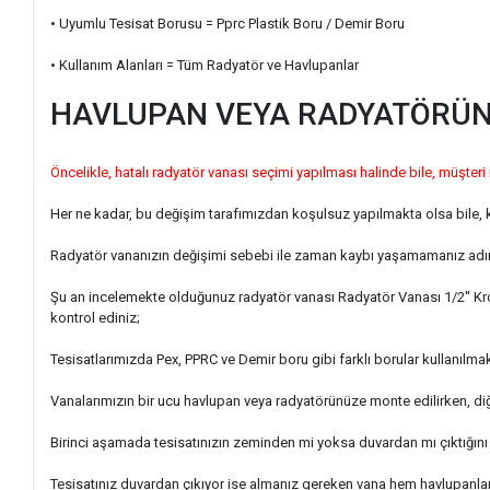
• Uyumlu Tesisat Borusu = Pprc Plastik Boru / Demir Boru
• Kullanım Alanları = Tüm Radyatör ve Havlupanlar
HAVLUPAN VEYA RADYATÖRÜNÜ
Öncelikle, hatalı radyatör vanası seçimi yapılması halinde bile, müşteri
Her ne kadar, bu değişim tarafımızdan koşulsuz yapılmakta olsa bile, 
Radyatör vananızın değişimi sebebi ile zaman kaybı yaşamamanız adına
Şu an incelemekte olduğunuz radyatör vanası Radyatör Vanası 1/2'' Kro
kontrol ediniz;
Tesisatlarımızda Pex, PPRC ve Demir boru gibi farklı borular kullanılmak
Vanalarımızın bir ucu havlupan veya radyatörünüze monte edilirken, 
Birinci aşamada tesisatınızın zeminden mi yoksa duvardan mı çıktığını
Tesisatınız duvardan çıkıyor ise almanız gereken vana hem havlupanlar