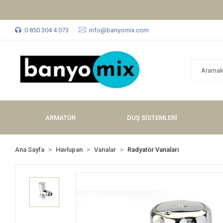
0 850 304 4 073
info@banyomix.com
ARMATÜR
DUŞ SİSTEMLERİ
Ana Sayfa
Havlupan
Vanalar
Radyatör Vanaları