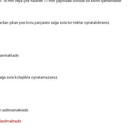
ır. 16 mm veya çok nadiren 17 mm çapındaki borular bir kılıfın içerisindedir.
rdan çıkan pex boru parçasını sağa sola bir miktar oynatabilirsiniz.
lanmaktadır.
sağa sola kolaylıkla oynatamazsınız.
ih edilmemektedir.
lanılmaktadır.