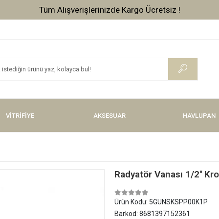
Tüm Alışverişlerinizde Vade Farksız 3 Taksit !
VİTRİFİYE
AKSESUAR
HAVLUPAN
Radyatör Vanası 1/2'' Kr
Ürün Kodu:
5GUNSKSPP00K1P
Barkod:
8681397152361