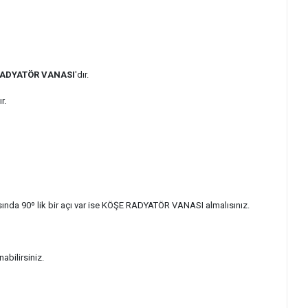
RADYATÖR VANASI
'dır.
ır.
sında 90º lik bir açı var ise KÖŞE RADYATÖR VANASI almalısınız.
abilirsiniz.