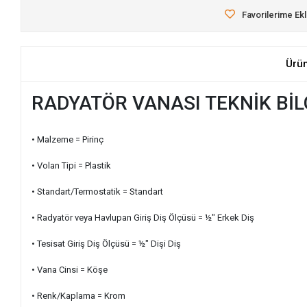
Favorilerime Ek
Ürü
RADYATÖR VANASI TEKNİK BİL
• Malzeme = Pirinç
• Volan Tipi = Plastik
• Standart/Termostatik = Standart
• Radyatör veya Havlupan Giriş Diş Ölçüsü = ½" Erkek Diş
• Tesisat Giriş Diş Ölçüsü = ½" Dişi Diş
• Vana Cinsi = Köşe
• Renk/Kaplama = Krom