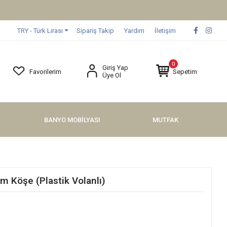
TRY - Türk Lirası
Sipariş Takip
Yardım
İletişim
0
Giriş Yap
Favorilerim
Sepetim
Üye Ol
BANYO MOBİLYASI
MUTFAK
om Köşe (Plastik Volanlı)