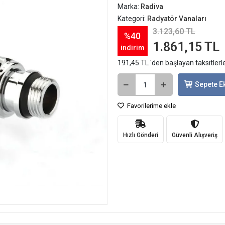
Marka:
Radiva
Kategori:
Radyatör Vanaları
3.123,60 TL
%40
1.861,15 TL
indirim
191,45 TL 'den başlayan taksitlerl
Sepete E
Favorilerime ekle
Hızlı Gönderi
Güvenli Alışveriş