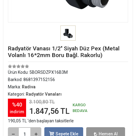
Radyatör Vanası 1/2'' Siyah Düz Pex (Metal
Volanlı 16*2mm Boru Bağl. Rakorlu)
Ürün Kodu:
5BORSDZPX16B3M
Barkod:
8681397152156
Marka:
Radiva
Kategori:
Radyatör Vanaları
3.100,80 TL
%40
KARGO
1.847,56 TL
BEDAVA
indirim
190,05 TL 'den başlayan taksitlerle
Sepete Ekle
Hemen Al