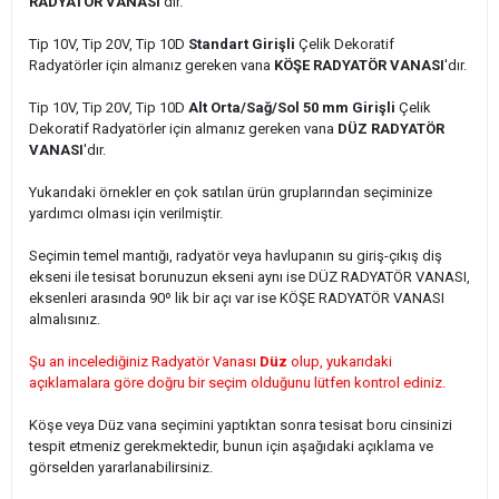
RADYATÖR VANASI
'dır.
Tip 10V, Tip 20V, Tip 10D
Standart Girişli
Çelik Dekoratif
Radyatörler için
almanız gereken vana
KÖŞE RADYATÖR VANASI
'dır.
Tip 10V, Tip 20V, Tip 10D
Alt Orta/Sağ/Sol 50 mm Girişli
Çelik
Dekoratif Radyatörler için
almanız gereken vana
DÜZ RADYATÖR
VANASI
'dır.
Yukarıdaki örnekler en çok satılan ürün gruplarından seçiminize
yardımcı olması için verilmiştir.
Seçimin temel mantığı, radyatör veya havlupanın su giriş-çıkış diş
ekseni ile tesisat borunuzun ekseni aynı ise DÜZ RADYATÖR VANASI,
eksenleri arasında 90º lik bir açı var ise KÖŞE RADYATÖR VANASI
almalısınız.
Şu an incelediğiniz Radyatör Vanası
Düz
olup, yukarıdaki
açıklamalara göre doğru bir seçim olduğunu lütfen kontrol ediniz.
Köşe veya Düz vana seçimini yaptıktan sonra tesisat boru cinsinizi
tespit etmeniz gerekmektedir, bunun için aşağıdaki açıklama ve
görselden yararlanabilirsiniz.